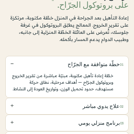
على بروتوكول الجرّاح.
إعادة التأهيل بعد الجراحة في المنزل خطّة مكتوبة، مرتكزة
على تقرير الخروج. المعالج يطبّق البروتوكول في غرفة
جلوسك، تُعرض على العائلة الخطّة المنزلية إلى جانبه،
وطبيب الدوام يدعم المسار بأكمله.
−
خطّة متوافقة مع الجرّاح
01
خطّة إعادة تأهيل مكتوبة، مبنيّة مباشرة من تقرير الخروج
وبروتوكول الجرّاح — أهداف مرحلية، نطاق حركة
مستهدف، حدود تحميل الوزن، وتواريخ العودة إلى النشاط.
+
علاج يدوي مباشر
02
علاج يدوي، تحريك، عمل على الندبة، إعادة تأهيل المشي،
+
برنامج منزلي يومي
03
وتقوية تدريجية — ستون دقيقة في كل جلسة، يقدّمها
نفس الأخصائي طوال البرنامج.