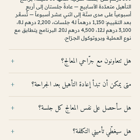
التأهيل متعدّدة الأسابيع — عادةً جلستان إلى أربع
أسبوعياً على مدى ستّة إلى اثني عشر أسبوعاً — تُسعَّر
بعد التقييم: 1,150 درهماً لـ4 جلسات، 2,200 درهم لـ8،
3,100 درهم لـ12، 4,500 درهم لـ20. البرنامج يتطابق مع
نوع العملية وبروتوكول الجرّاح.
هل تتعاونون مع جرّاحي المعالج؟
+
متى يمكن أن تبدأ إعادة التأهيل بعد الجراحة؟
+
هل سأحصل على نفس المعالج كل جلسة؟
+
هل سيغطّي تأميني التكلفة؟
+