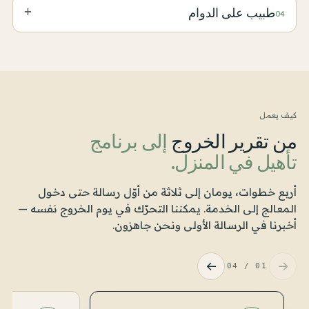
مجموعة تمارين مكتوبة قصيرة لأيام ما بين الجلسات —
+
طبيب على الدوام
04
مطبوعة وموضّحة، تتدرّج كل أسبوع كلّما تحمّل المفصل
المعالج أو الجرح حملاً أكبر.
طبيب مرخّص من DHA يقرأ الملف أسبوعياً، يراقب
علامات الجرح والتورّم والألم، ويتحدّث إلى الجرّاح حين
يحتاج البروتوكول إلى تعديل.
كيف يعمل
من تقرير الخروج
إلى برنامج
تأهيل في المنزل.
أربع خطوات، يومان إلى ثلاثة من أوّل رسالة حتى دخول
المعالج إلى الخدمة. يمكننا التحرّك في يوم الخروج نفسه —
أخبرنا في الرسالة الأولى ونحن جاهزون.
←
→
04
/
01