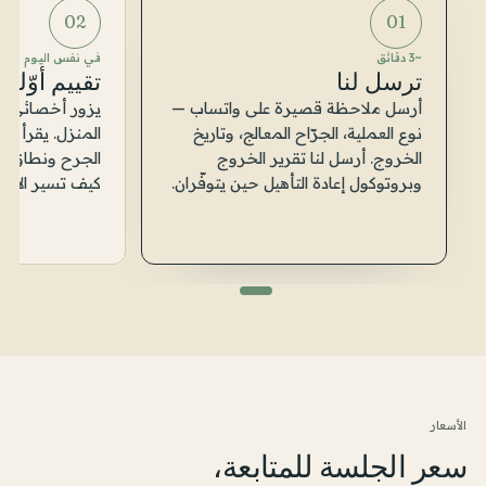
02
01
~3 دقائق
في نفس اليوم
ترسل لنا
تقييم أوّلي
أرسل ملاحظة قصيرة على واتساب —
يزور أخصائي عل
نوع العملية، الجرّاح المعالج، وتاريخ
المنزل. يقرأ تق
الخروج. أرسل لنا تقرير الخروج
الجرح ونطاق ال
وبروتوكول إعادة التأهيل حين يتوفّران.
كيف تسير الأيّام
الأسعار
سعر الجلسة للمتابعة،