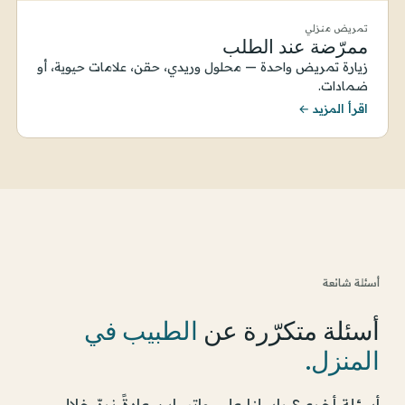
تمريض منزلي
ممرّضة عند الطلب
زيارة تمريض واحدة — محلول وريدي، حقن، علامات حيوية، أو
ضمادات.
اقرأ المزيد ←
أسئلة شائعة
أسئلة متكرّرة عن
الطبيب في
المنزل
.
أسئلة أخرى؟ راسلنا على واتساب. عادةً نردّ خلال