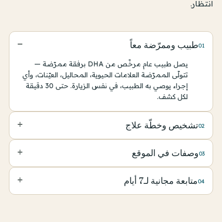
انتظار.
−
طبيب وممرّضة معاً
01
يصل طبيب عام مرخّص من DHA برفقة ممرّضة —
تتولّى الممرّضة العلامات الحيوية، المحاليل، العيّنات، وأي
إجراء يوصي به الطبيب، في نفس الزيارة. حتى 30 دقيقة
لكل كشف.
+
تشخيص وخطّة علاج
02
ملاحظات مكتوبة واضحة، تشخيص حين أمكن، وخطّة
+
وصفات في الموقع
03
قابلة للتنفيذ في نفس اليوم.
وصفات مرخّصة من DHA تُكتب في الغرفة. نوصلها إلى
+
متابعة مجانية لـ7 أيام
04
صيدلية تعمل 24 ساعة ونرتّب التوصيل.
أي مكالمة متابعة، رسالة، أو إعادة وصفة خلال أسبوع —
على حسابنا. تحويل الممرّضة، المختبر، أو الأخصائي يأتي
من ملف واحد.