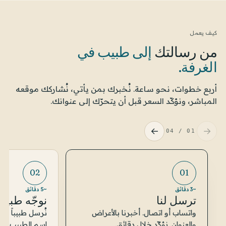
كيف يعمل
من رسالتك
إلى طبيب في
الغرفة.
أربع خطوات، نحو ساعة. نُخبرك بمن يأتي، نُشاركك موقعه
المباشر، ونؤكّد السعر قبل أن يتحرّك إلى عنوانك.
←
→
04
/
01
02
01
~3 دقائق
~5 دقائق
ترسل لنا
نوجّه طبيباً
واتساب أو اتصال. أخبرنا بالأعراض
نُرسل طبيباً عام
والعنوان. نؤكّد خلال دقائق.
اسم الطبيب وصو