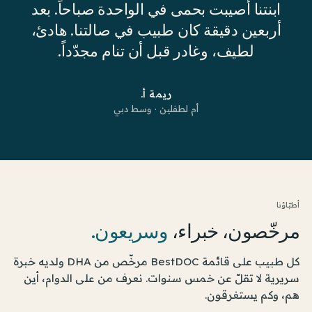
ابنتنا أصيبت بحمى في الواحدة صباحاً. بعد
أربعين دقيقة كان طبيب في صالتنا. هادئ،
لطيف، وغادر قبل أن تنام مجدّداً.
ريمة أ.
أم لطفلين · وسط دبي
أطبّاؤنا
مرخّصون، خبراء،
وسريعون.
كل طبيب على قائمة BestDOC مرخّص من DHA ولديه خبرة
سريرية لا تقلّ عن خمس سنوات. نعرف من على الدوام، أين
هم، وكم يستغرقون.