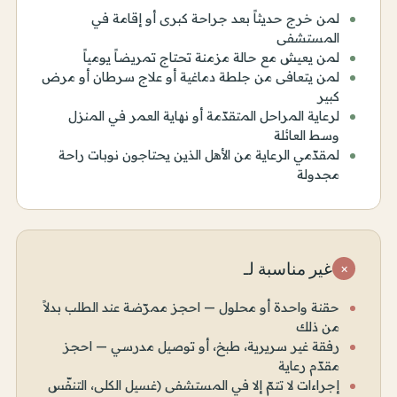
لمن خرج حديثاً بعد جراحة كبرى أو إقامة في
المستشفى
لمن يعيش مع حالة مزمنة تحتاج تمريضاً يومياً
لمن يتعافى من جلطة دماغية أو علاج سرطان أو مرض
كبير
لرعاية المراحل المتقدّمة أو نهاية العمر في المنزل
وسط العائلة
لمقدّمي الرعاية من الأهل الذين يحتاجون نوبات راحة
مجدولة
غير مناسبة لـ
×
حقنة واحدة أو محلول — احجز ممرّضة عند الطلب بدلاً
من ذلك
رفقة غير سريرية، طبخ، أو توصيل مدرسي — احجز
مقدّم رعاية
إجراءات لا تتمّ إلا في المستشفى (غسيل الكلى، التنفّس