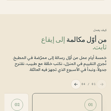
طبيب من BestDOC يبقى على الحالة، يُراجع الخطّة، يُعدّل
الأدوية، ويزور المنزل عند الحاجة برفقة الممرّضة. لا وجه
جديد، أبداً.
كيف يعمل
من أوّل مكالمة
إلى إيقاع
ثابت.
خمسة أيام عمل من أوّل رسالة إلى ممرّضة في المطبخ.
نُجري التقييم في المنزل، نكتب خطّة مع طبيب، نقترح
جدولاً، ونبدأ في الأسبوع الذي تجهز فيه العائلة.
←
→
04
/
01
02
01