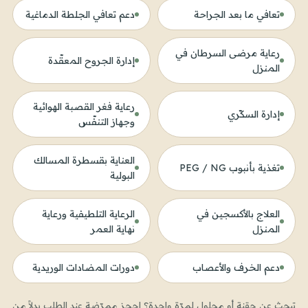
تعافي ما بعد الجراحة
دعم تعافي الجلطة الدماغية
رعاية مرضى السرطان في
إدارة الجروح المعقّدة
المنزل
رعاية فغر القصبة الهوائية
إدارة السكّري
وجهاز التنفّس
العناية بقسطرة المسالك
تغذية بأنبوب PEG / NG
البولية
العلاج بالأكسجين في
الرعاية التلطيفية ورعاية
المنزل
نهاية العمر
دعم الخرف والأعصاب
دورات المضادات الوريدية
تبحث عن حقنة أو محلول لمرّة واحدة؟ احجز ممرّضة عند الطلب بدلاً من