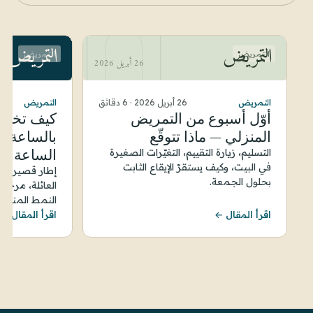
التمريض
التمريض
التمريض
التمريض
26 أبريل 2026
التمريض
26 أبريل 2026
·
6 دقائق
التمريض
أوّل أسبوع من التمريض
كيف تختار 
المنزلي — ماذا تتوقّع
بالساعة و
الساعة
التسليم، زيارة التقييم، التغيّرات الصغيرة
في البيت، وكيف يستقرّ الإيقاع الثابت
إطار قصير — ا
بحلول الجمعة.
العائلة، مرحل
النمط المناسب
اقرأ المقال ←
اقرأ المقال ←