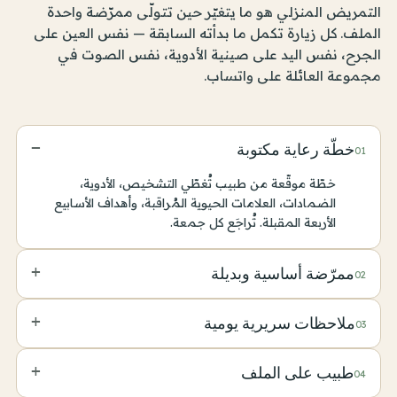
التمريض المنزلي هو ما يتغيّر حين تتولّى ممرّضة واحدة
الملف. كل زيارة تكمل ما بدأته السابقة — نفس العين على
الجرح، نفس اليد على صينية الأدوية، نفس الصوت في
مجموعة العائلة على واتساب.
−
خطّة رعاية مكتوبة
01
خطّة موقّعة من طبيب تُغطّي التشخيص، الأدوية،
الضمادات، العلامات الحيوية المُراقبة، وأهداف الأسابيع
الأربعة المقبلة. تُراجَع كل جمعة.
+
ممرّضة أساسية وبديلة
02
ممرّضة أساسية تتولّى الحالة وتُدير معظم الزيارات. بديلة
+
ملاحظات سريرية يومية
03
معروفة بالاسم تطّلع على الملف للإجازات والأيام المرضيّة.
التغطية على مدار الساعة تُدار بنوبتين، اثنتا عشرة ساعة لكل
العلامات الحيوية، الأدوية، السوائل، وأي تغيّر ملحوظ تُسجَّل
ممرّضة، يتشاركن الملاحظات نفسها.
+
طبيب على الملف
04
في كل نوبة. تستطيع العائلة قراءة ملاحظات اليوم، ويستلم
طبيبك العام موجزاً أسبوعياً.