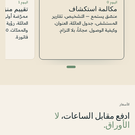
اليوم 0
اليوم 1
مكالمة استكشاف
تقييم منزل
منسّق يستمع — التشخيص، تقارير
ممرّضة أولى تز
المستشفى، جدول العائلة، العنوان،
العائلة، رؤية ال
وكيفية الوصول. مجاناً، بلا التزام.
و
فاتورة.
الأسعار
ادفع مقابل الساعات،
لا
الأوراق.