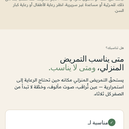
ذلك. للمربّية أو مساعدة غير سريرية، انظر رعاية الأطفال أو رعاية كبار
السن.
هل تناسبك؟
متى يناسب التمريض
المنزلي،
ومتى لا يناسب.
يستحقّ التمريض المنزلي مكانه حين تحتاج الرعاية إلى
استمرارية — عين تُراقب، صوت مألوف، وخطّة لا تبدأ من
الصفر كل ثلاثاء.
مناسبة لـ
✓