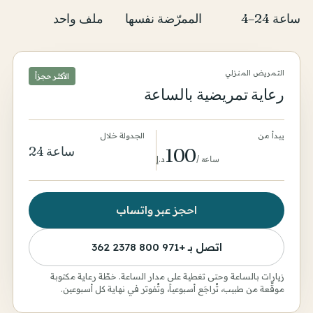
4–24 ساعة
الممرّضة نفسها
ملف واحد
التمريض المنزلي
الأكثر حجزاً
رعاية تمريضية بالساعة
يبدأ من
الجدولة خلال
24 ساعة
100
ساعة
/
د.إ
احجز عبر واتساب
اتصل بـ
+971 800 2378 362
زيارات بالساعة وحتى تغطية على مدار الساعة. خطّة رعاية مكتوبة
موقّعة من طبيب، تُراجَع أسبوعياً، وتُفوتر في نهاية كل أسبوعين.