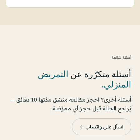
أسئلة شائعة
أسئلة متكرّرة عن
التمريض
المنزلي
.
أسئلة أخرى؟ احجز مكالمة منسّق مدّتها 10 دقائق —
يُراجع الحالة قبل حجز أي ممرّضة.
اسأل على واتساب ←