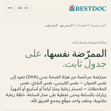
AR
/
EN
الرئيسية
/
الخدمات
/
التمريض المنزلي
رعاية تمريضية بجدول ثابت
الممرّضة نفسها،
على
جدول ثابت.
ممرّضة مرخّصة من هيئة الصحة بدبي (DHA) تعود إلى
نفس العنوان — نفس الكرسي، نفس الشاي، نفس
الملاحظات — لمسار رعاية يمتدّ أياماً أو أسابيع أو أشهراً.
زيارات بالساعة وحتى تغطية على مدار الساعة، خطّة رعاية
مكتوبة، وملف واحد موقّع يجمع الفريق كلّه.