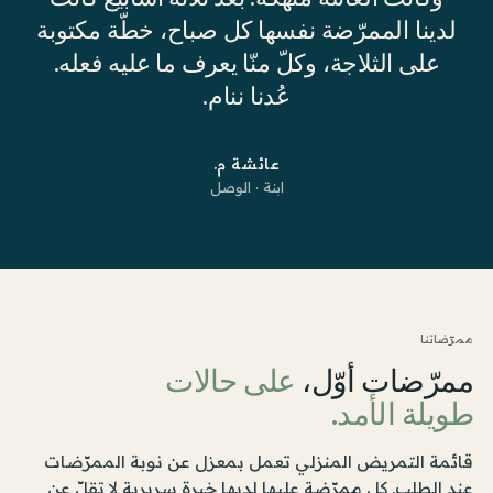
لدينا الممرّضة نفسها كل صباح، خطّة مكتوبة
على الثلاجة، وكلّ منّا يعرف ما عليه فعله.
عُدنا ننام.
عائشة م.
ابنة · الوصل
ممرّضاتنا
ممرّضات أوّل،
على حالات
طويلة الأمد.
قائمة التمريض المنزلي تعمل بمعزل عن نوبة الممرّضات
عند الطلب. كل ممرّضة عليها لديها خبرة سريرية لا تقلّ عن