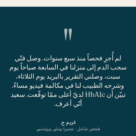
"
لم أُجرِ فحصاً منذ سبع سنوات. وصل فنّي
سحب الدم إلى منزلنا في السابعة صباحاً يوم
سبت، وصلني التقرير بالبريد يوم الثلاثاء،
وشرحه الطبيب لنا في مكالمة فيديو مساءً.
تبيّن أن HbA1c لديّ أعلى ممّا توقّعت. سعيد
أنّي أعرف.
كريم ح.
فحص شامل · جميرا بيتش ريزيدنس