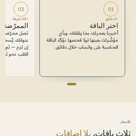
02
01
~3 دقائق
~30 دقيقة
اختر الباقة
الممرّضة ت
أخبرنا بعمرك، بما يقلقك، وبأي
تصل ممرّضة وف
مؤشّرات بعينها تودّ فحصها. نؤكّد الباقة
عنوانك. يُسحب ال
المناسبة على واتساب خلال دقائق.
إن لزم — ثم ال
القلب. نحو ثلاثي
الأسعار
ثلاث باقات،
بلا إضافات