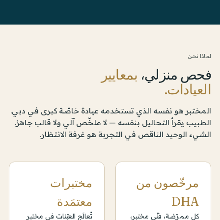
لماذا نحن
فحص منزلي،
بمعايير
العيادات.
المختبر هو نفسه الذي تستخدمه عيادة خاصّة كبرى في دبي.
الطبيب يقرأ التحاليل بنفسه — لا ملخّص آلي ولا قالب جاهز.
الشيء الوحيد الناقص في التجربة هو غرفة الانتظار.
مرخّصون من
مختبرات
DHA
معتمَدة
كل ممرّضة، فنّي مختبر،
تُعالَج العيّنات في مختبر