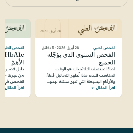
الفحص الطبي
الفحص ال
الفحص الطبي
الفحص الطبي
28 أبريل 2026
الفحص الطبي
28 أبريل 2026
·
5 دقائق
الفحص الطبي
الفحص السنوي الذي يؤجّله
الجميع
الأهمّ
لماذا منتصف الثلاثينيات هو الوقت
دليل قصير للأرق
المناسب للبدء، ماذا تُظهر التحاليل فعلاً،
من غيرها حين 
والأرقام البسيطة التي تدير سنتك بهدوء.
الفحص في BestDOC.
اقرأ المقال ←
اقرأ المقال ←