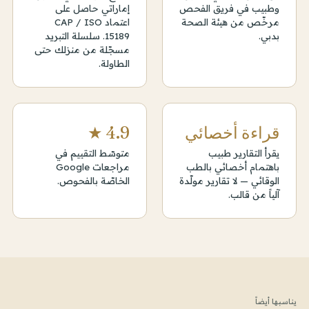
وطبيب في فريق الفحص
إماراتي حاصل على
مرخّص من هيئة الصحة
اعتماد CAP / ISO
بدبي.
15189. سلسلة التبريد
مسجّلة من منزلك حتى
الطاولة.
قراءة أخصائي
4.9 ★
يقرأ التقارير طبيب
متوسّط التقييم في
باهتمام أخصائي بالطب
مراجعات Google
الوقائي — لا تقارير مولّدة
الخاصّة بالفحوص.
آلياً من قالب.
يناسبها أيضاً