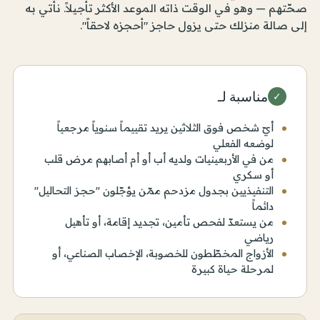
صحّتهم — وهو في الوقت ذاته الموعد الأكثر تأجيلاً. نأتي به
إلى صالة منزلك حتى يزول حاجز "أحجزه لاحقاً".
مناسبة لـ
✓
أيّ شخص فوق الثلاثين يريد تقييماً سنوياً مرجعياً
لوضعه الفعلي
من في الأربعينيات ولديه أب أو أم أصابهم مرض قلب
أو سكري
التنفيذيين بجدول مزدحم ممّن يؤجّلون "حجز التحاليل"
دائماً
من يستعدّ لفحص تأمين، تجديد إقامة، أو تأهيل
رياضي
الأزواج المخطّطون للخصوبة، الإخصاب الصناعي، أو
لمرحلة حياة كبيرة