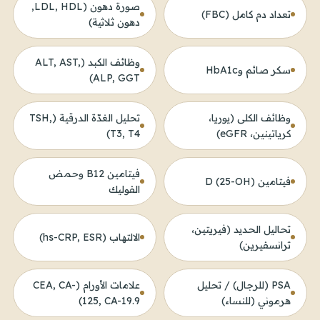
صورة دهون (LDL, HDL,
تعداد دم كامل (FBC)
دهون ثلاثية)
وظائف الكبد (ALT, AST,
سكر صائم وHbA1c
ALP, GGT)
وظائف الكلى (يوريا،
تحليل الغدّة الدرقية (TSH,
كرياتينين، eGFR)
T3, T4)
فيتامين B12 وحمض
فيتامين D (25-OH)
الفوليك
تحاليل الحديد (فيريتين،
الالتهاب (hs-CRP, ESR)
ترانسفيرين)
PSA (للرجال) / تحليل
علامات الأورام (CEA, CA-
هرموني (للنساء)
125, CA-19.9)