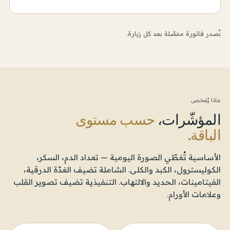
نُصدر فاتورة مفصّلة بعد كل زيارة.
ماذا يُفحَص
المؤشّرات،
حسب مستوى
الباقة.
الأساسية تُغطّي الصورة اليومية — تعداد الدم، السكر،
الكوليسترول، الكبد والكلى. الشاملة تضيف الغدّة الدرقية،
الفيتامينات، الحديد والالتهاب. التنفيذية تضيف تصوير القلب
وعلامات الأورام.