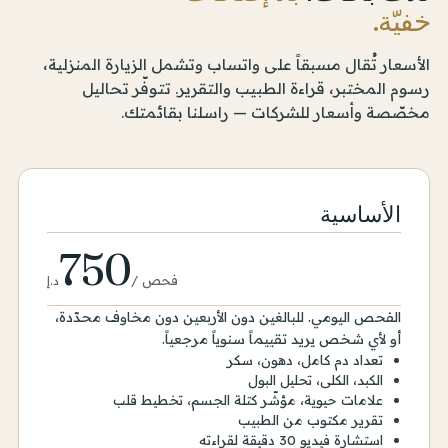
خفيّة.
الأسعار تُقال مسبقاً على واتساب وتشمل الزيارة المنزلية،
رسوم المختبر، قراءة الطبيب والتقرير. تتوفّر تحاليل
مخصّصة وأسعار للشركات — راسلنا بقائمتك.
الأساسية
750
فحص
/
د.إ
الفحص اليومي. للبالغين دون الأربعين دون مخاوف محدّدة،
أو لأي شخص يريد تقييماً سنوياً مرجعياً.
تعداد دم كامل، دهون، سكر
الكبد، الكلى، تحليل البول
علامات حيوية، مؤشّر كتلة الجسم، تخطيط قلب
تقرير مكتوب من الطبيب
استشارة فيديو 30 دقيقة لقراءته