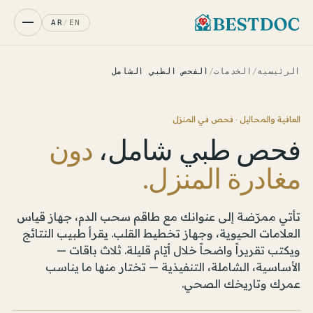
AR
/
EN
الرئيسية
/
الخدمات
/
الفحص الطبي الشامل
العافية والمحاليل · فحص في المنزل
فحص طبي شامل،
دون
مغادرة المنزل.
تأتي ممرّضة إلى عنوانك مع طاقم سحب الدم، جهاز قياس
العلامات الحيوية، وجهاز تخطيط القلب. يقرأ طبيب النتائج
ويكتب تقريراً واضحاً خلال أيّام قليلة. ثلاث باقات —
الأساسية، الشاملة، التنفيذية — تختار منها ما يناسب
عمرك وتاريخك الصحي.