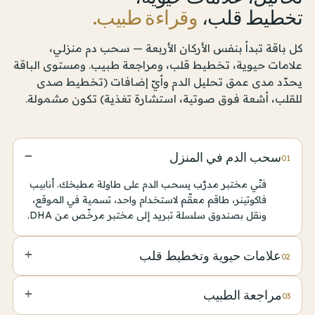
تخطيط قلب،
وقراءة طبيب.
كل باقة تبدأ بنفس الأركان الأربعة — سحب دم منزلي،
علامات حيوية، تخطيط قلب، ومراجعة طبيب. ومستوى الباقة
يحدّد مدى عمق تحليل الدم وأيّ إضافات (تخطيط صدى
للقلب، أشعة فوق صوتية، استشارة تغذية) تكون مشمولة.
−
سحب الدم في المنزل
01
فنّي مختبر مدرَّب يسحب الدم على طاولة مطبخك. أنابيب
فاكوتينر، طاقم معقّم لاستخدام واحد، تسمية في الموقع،
ونقل بصندوق سلسلة تبريد إلى مختبر مرخّص من DHA.
+
علامات حيوية وتخطيط قلب
02
ضغط الدم (كلتا الذراعين)، نبض القلب أثناء الراحة، تشبّع
+
مراجعة الطبيب
03
الأكسجين، الطول والوزن، مؤشّر كتلة الجسم وقياس محيط
الخصر، إضافة إلى تخطيط قلب 12 وصلة على جهاز