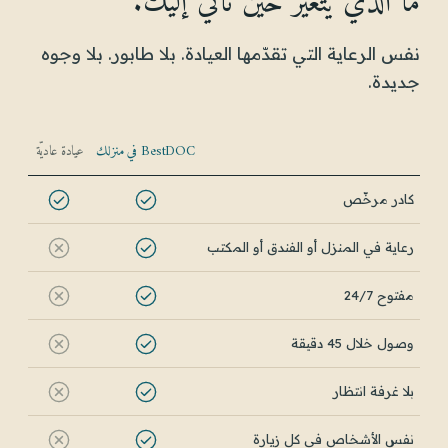
ما الذي يتغيّر حين نأتي إليك.
نفس الرعاية التي تقدّمها العيادة. بلا طابور. بلا وجوه
جديدة.
BestDOC في منزلك
عيادة عاديّة
كادر مرخّص
رعاية في المنزل أو الفندق أو المكتب
مفتوح 24/7
وصول خلال 45 دقيقة
بلا غرفة انتظار
نفس الأشخاص في كل زيارة