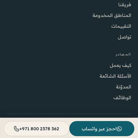
فريقنا
المناطق المخدومة
التقييمات
تواصل
المصادر
كيف يعمل
الأسئلة الشائعة
المدوّنة
الوظائف
© 2026 شركة Best DOC للرعاية الصحية المنزلية ذ.م.م.
احجز عبر واتساب
+971 800 2378 362
DHA · هيئة الصحة بدبي
للطوارئ، اتصل بـ 998.