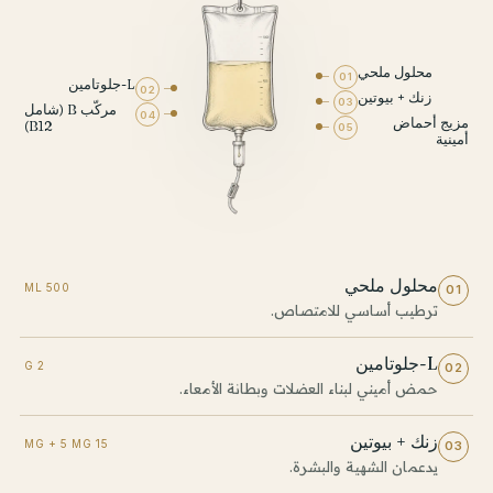
محلول ملحي
01
L-جلوتامين
02
زنك + بيوتين
03
مركّب B (شامل
04
مزيج أحماض
B12)
05
أمينية
محلول ملحي
500 ML
01
ترطيب أساسي للامتصاص.
L-جلوتامين
2 G
02
حمض أميني لبناء العضلات وبطانة الأمعاء.
زنك + بيوتين
15 MG + 5 MG
03
يدعمان الشهية والبشرة.