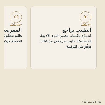
02
01
~5 دقائق
~10 دقائق
الطبيب يراجع
الممرضة 
نموذج واتساب قصير: النوم، الأدوية،
طقم معقّم لاس
الحساسيّة. طبيب مرخّص من DHA
الضغط، تركيب ال
يوقّع على التركيبة.
هل مناسب لك؟