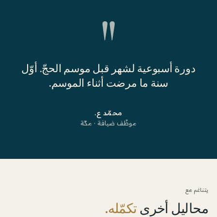
"
دورة أسبوعية لشهر قبل موسم الحجّ. أوّل
سنة ما مرضت أثناء الموسم.
محمّد ع.
موظّف ضيافة · مكّة
يتناغم مع
محاليل أخرى
تكمّله.