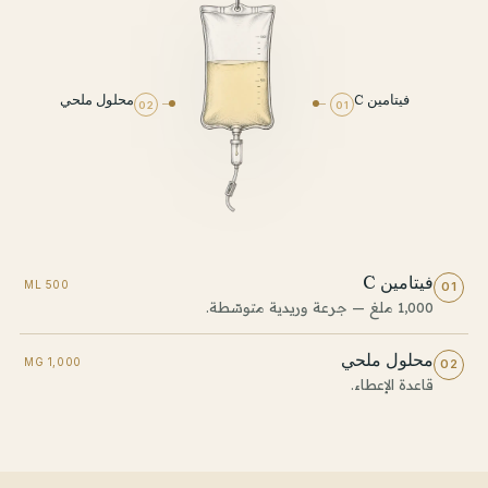
فيتامين C
محلول ملحي
02
01
فيتامين C
500 ML
01
1,000 ملغ — جرعة وريدية متوسّطة.
محلول ملحي
1,000 MG
02
قاعدة الإعطاء.