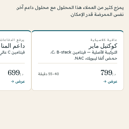
يمزج كثير من العملاء هذا المحلول مع محلول داعم آخر.
نفس الممرضة قدر الإمكان.
عافية كلاسيكية
يرفع الدفاعات
كوكتيل ماير
داعم المنا
التركيبة الأصلية — فيتامين C، B-stack،
فيتامين C عالي الجرعة وB-vits مع مغنيسيوم.
حمض ألفا ليبويك، NAC.
699
799
40–55 دقيقة
د.إ
د.إ
عرض →
عرض →