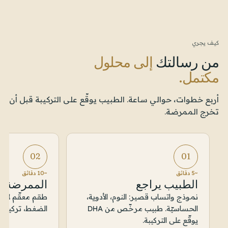
كيف يجري
من رسالتك
إلى محلول
مكتمل.
أربع خطوات، حوالي ساعة. الطبيب يوقّع على التركيبة قبل أن
تخرج الممرضة.
02
01
~5 دقائق
~10 دقائق
الطبيب يراجع
الممرضة 
نموذج واتساب قصير: النوم، الأدوية،
طقم معقّم لاس
الحساسيّة. طبيب مرخّص من DHA
الضغط، تركيب ال
يوقّع على التركيبة.