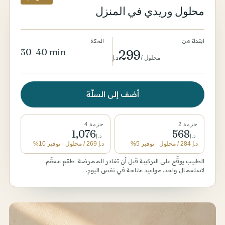
محلول وريدي في المنزل
ابتداءً من
المدّة
30–40 min
299
محلول
/
د.إ
أضف إلى السلّة
حزمة 2
حزمة 4
1,076
568
د.إ
د.إ
د.إ
284
/ محلول
· توفير 5%
د.إ
269
/ محلول
· توفير 10%
الطبيب يوقّع على التركيبة قبل أن تغادر الممرضة. طقم معقّم
لاستعمال واحد. مواعيد متاحة في نفس اليوم.