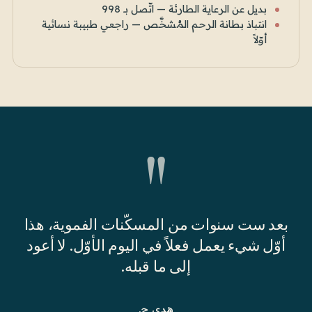
بديل عن الرعاية الطارئة — اتّصل بـ 998
انتباذ بطانة الرحم المُشخَّص — راجعي طبيبة نسائية
أوّلاً
"
بعد ست سنوات من المسكّنات الفموية، هذا
أوّل شيء يعمل فعلاً في اليوم الأوّل. لا أعود
إلى ما قبله.
هدى ج.