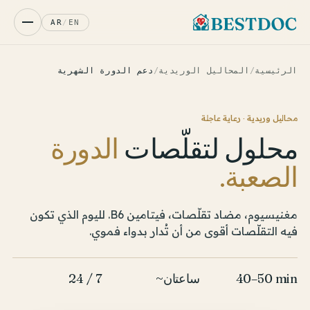
AR
/
EN
الرئيسية
/
المحاليل الوريدية
/
دعم الدورة الشهرية
محاليل وريدية · رعاية عاجلة
محلول لتقلّصات
الدورة
الصعبة.
مغنيسيوم، مضاد تقلّصات، فيتامين B6. لليوم الذي تكون
فيه التقلّصات أقوى من أن تُدار بدواء فموي.
40–50 min
~ساعتان
24 / 7