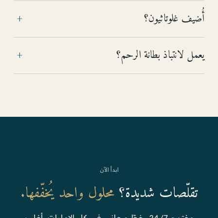
أُضيف غلوتاثيون؟
+
يعمل لانتباذ بطانة الرحم؟
+
ابدأ الآن
تقلّصات شديدة؟
محلول واحد يُخفّفها.
مفتوح 24/7. خطّ مجاني في كل الإمارات. أغلب