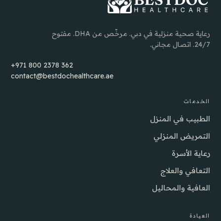
رعاية صحية منزلية في دبي. مرخّص من DHA. مفتوح
24/7. اتصال مجاني.
+971 800 2378 362
contact@bestdochealthcare.ae
الخدمات
الطبيب في المنزل
التمريض المنزلي
رعاية الأسرة
التعافي والعلاج
العافية والمحاليل
العيادة