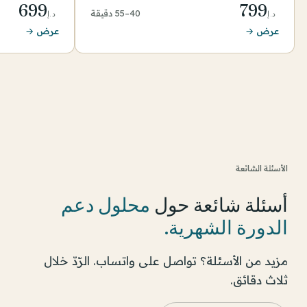
699
799
40–55 دقيقة
د.إ
د.إ
عرض →
عرض →
الأسئلة الشائعة
أسئلة شائعة حول
محلول دعم
الدورة الشهرية
.
مزيد من الأسئلة؟ تواصل على واتساب. الرّدّ خلال
ثلاث دقائق.