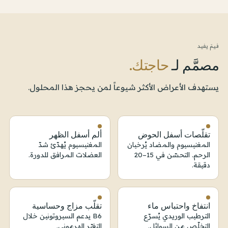
فيمَ يفيد
مصمَّم لـ
حاجتك.
يستهدف الأعراض الأكثر شيوعاً لمن يحجز هذا المحلول.
تقلّصات أسفل الحوض
ألم أسفل الظهر
المغنيسيوم والمضاد يُرخيان
المغنيسيوم يُهدّئ شدّ
الرحم. التحسّن في 15–20
العضلات المرافق للدورة.
دقيقة.
انتفاخ واحتباس ماء
تقلّب مزاج وحساسية
الترطيب الوريدي يُسرّع
B6 يدعم السيروتونين خلال
التخلّص من السوائل.
التغيّر الهرموني.