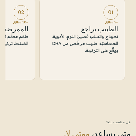
02
01
~5 دقائق
~10 دقائق
الطبيب يراجع
الممرضة 
نموذج واتساب قصير: النوم، الأدوية،
طقم معقّم لاس
الحساسيّة. طبيب مرخّص من DHA
الضغط، تركيب ال
يوقّع على التركيبة.
هل مناسب لك؟
متى يساعد،
ومتى لا.