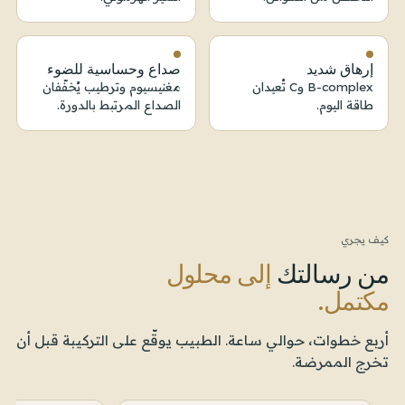
إرهاق شديد
صداع وحساسية للضوء
B-complex وC تُعيدان
مغنيسيوم وترطيب يُخفّفان
طاقة اليوم.
الصداع المرتبط بالدورة.
كيف يجري
من رسالتك
إلى محلول
مكتمل.
أربع خطوات، حوالي ساعة. الطبيب يوقّع على التركيبة قبل أن
تخرج الممرضة.