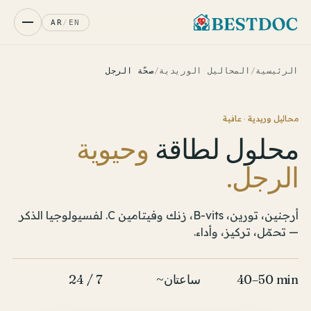
AR
/
EN
الرئيسية
/
المحاليل الوريدية
/
صحّة الرجل
محاليل وريدية · عافية
محلول لطاقة
وحيوية
الرجل.
أرجنين، تورين، B-vits، زنك وفيتامين C. لفسيولوجيا الذكر
— تحمّل، تركيز، وأداء.
40–50 min
~ساعتان
24 / 7