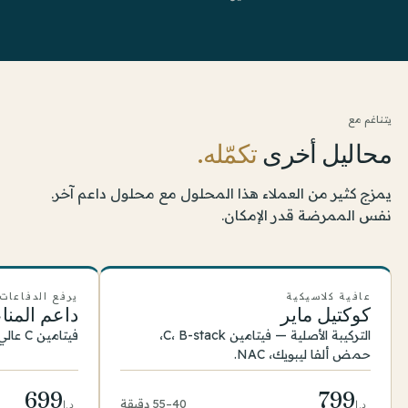
يتناغم مع
محاليل أخرى
تكمّله.
يمزج كثير من العملاء هذا المحلول مع محلول داعم آخر.
نفس الممرضة قدر الإمكان.
عافية كلاسيكية
يرفع الدفاعات
كوكتيل ماير
داعم المنا
التركيبة الأصلية — فيتامين C، B-stack،
فيتامين C عالي الجرعة وB-vits مع مغنيسيوم.
حمض ألفا ليبويك، NAC.
699
799
40–55 دقيقة
د.إ
د.إ