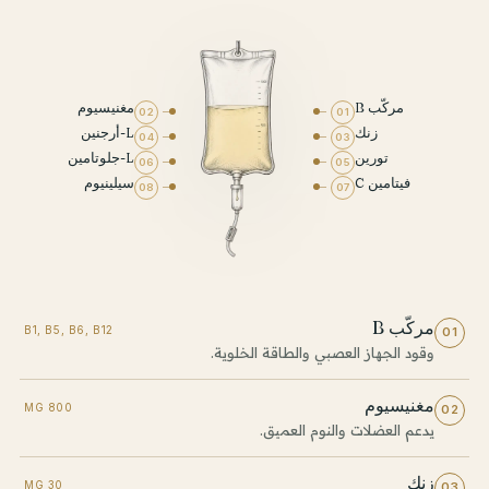
مركّب B
مغنيسيوم
02
01
زنك
L-أرجنين
04
03
تورين
L-جلوتامين
06
05
فيتامين C
سيلينيوم
08
07
مركّب B
B1, B5, B6, B12
01
وقود الجهاز العصبي والطاقة الخلوية.
مغنيسيوم
800 MG
02
يدعم العضلات والنوم العميق.
زنك
30 MG
03