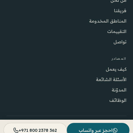
من نحن
فريقنا
المناطق المخدومة
التقييمات
تواصل
المصادر
كيف يعمل
الأسئلة الشائعة
المدوّنة
الوظائف
© 2026 شركة Best DOC للرعاية الصحية المنزلية ذ.م.م.
احجز عبر واتساب
+971 800 2378 362
DHA · هيئة الصحة بدبي
للطوارئ، اتصل بـ 998.