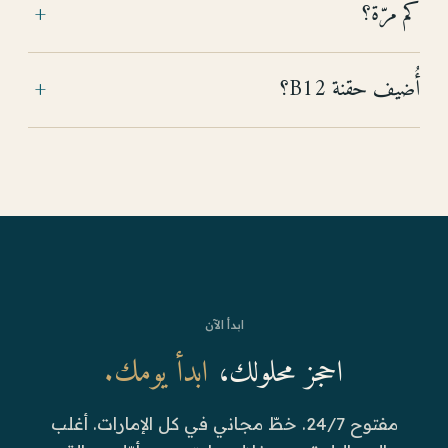
كم مرّة؟
+
أُضيف حقنة B12؟
+
ابدأ الآن
احجز محلولك،
ابدأ يومك.
مفتوح 24/7. خطّ مجاني في كل الإمارات. أغلب