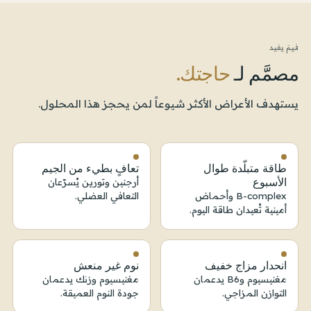
فيمَ يفيد
مصمَّم لـ
حاجتك.
يستهدف الأعراض الأكثر شيوعاً لمن يحجز هذا المحلول.
طاقة متبلّدة طوال
تعافٍ بطيء من الجيم
الأسبوع
أرجنين وتورين يُسرّعان
B-complex وأحماض
التعافي العضلي.
أمينية تُعيدان طاقة اليوم.
انحدار مزاج خفيف
نوم غير منعش
مغنيسيوم وB6 يدعمان
مغنيسيوم وزنك يدعمان
التوازن المزاجي.
جودة النوم العميقة.