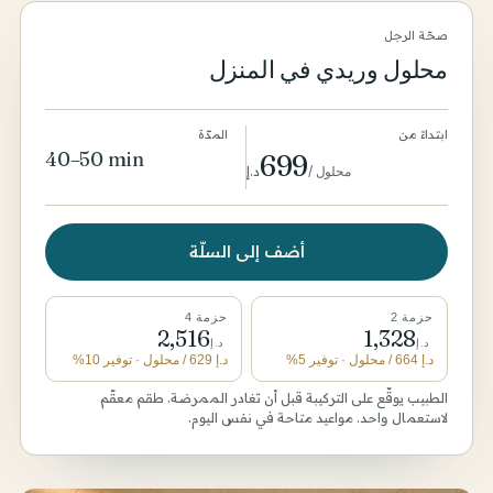
صحّة الرجل
محلول وريدي في المنزل
ابتداءً من
المدّة
40–50 min
699
محلول
/
د.إ
أضف إلى السلّة
حزمة 2
حزمة 4
2,516
1,328
د.إ
د.إ
د.إ
664
/ محلول
· توفير 5%
د.إ
629
/ محلول
· توفير 10%
الطبيب يوقّع على التركيبة قبل أن تغادر الممرضة. طقم معقّم
لاستعمال واحد. مواعيد متاحة في نفس اليوم.