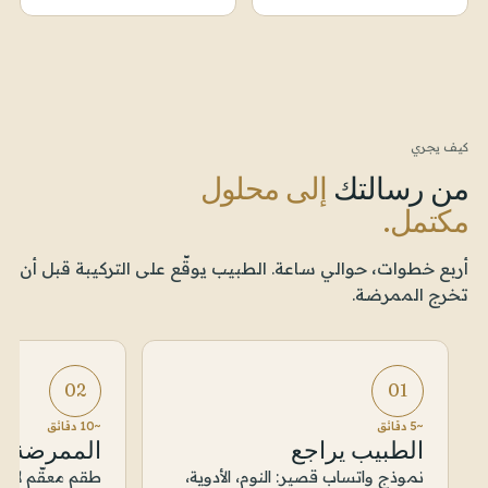
كيف يجري
من رسالتك
إلى محلول
مكتمل.
أربع خطوات، حوالي ساعة. الطبيب يوقّع على التركيبة قبل أن
تخرج الممرضة.
02
01
~5 دقائق
~10 دقائق
الطبيب يراجع
الممرضة 
نموذج واتساب قصير: النوم، الأدوية،
طقم معقّم لاس