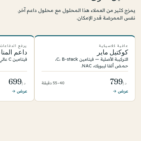
يمزج كثير من العملاء هذا المحلول مع محلول داعم آخر.
نفس الممرضة قدر الإمكان.
عافية كلاسيكية
يرفع الدفاعات
كوكتيل ماير
داعم المنا
التركيبة الأصلية — فيتامين C، B-stack،
فيتامين C عالي الجرعة وB-vits مع مغنيسيوم.
حمض ألفا ليبويك، NAC.
699
799
40–55 دقيقة
د.إ
د.إ
عرض →
عرض →