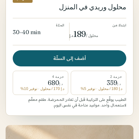
محلول وريدي في المنزل
ابتداءً من
المدّة
30–40 min
189
محلول
/
د.إ
أضف إلى السلّة
حزمة 2
حزمة 4
680
359
د.إ
د.إ
د.إ
180
/ محلول
· توفير 5%
د.إ
170
/ محلول
· توفير 10%
الطبيب يوقّع على التركيبة قبل أن تغادر الممرضة. طقم معقّم
لاستعمال واحد. مواعيد متاحة في نفس اليوم.