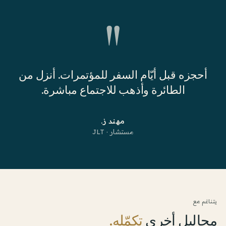
"
أحجزه قبل أيّام السفر للمؤتمرات. أنزل من
الطائرة وأذهب للاجتماع مباشرة.
مهند ز.
مستشار · JLT
يتناغم مع
محاليل أخرى
تكمّله.