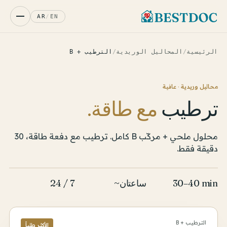
AR
/
EN
الرئيسية
/
المحاليل الوريدية
/
الترطيب + B
محاليل وريدية · عافية
ترطيب
مع طاقة.
محلول ملحي + مركّب B كامل. ترطيب مع دفعة طاقة، 30
دقيقة فقط.
30–40 min
~ساعتان
24 / 7
الترطيب + B
الأكثر طلباً