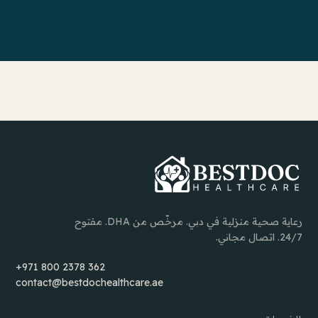
رعاية صحية منزلية في دبي. مرخّص من DHA. مفتوح
24/7. اتصال مجاني.
+971 800 2378 362
contact@bestdochealthcare.ae