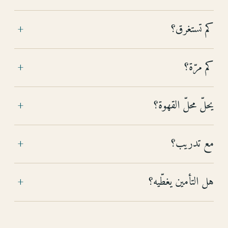
كم تستغرق؟
+
كم مرّة؟
+
يحلّ محلّ القهوة؟
+
مع تدريب؟
+
هل التأمين يغطّيه؟
+