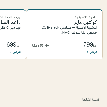
عافية كلاسيكية
يرفع الدفاعات
كوكتيل ماير
داعم المنا
التركيبة الأصلية — فيتامين C، B-stack،
فيتامين C عالي الجرعة وB-vits مع مغنيسيوم.
حمض ألفا ليبويك، NAC.
699
799
40–55 دقيقة
د.إ
د.إ
عرض →
عرض →
الأسئلة الشائعة