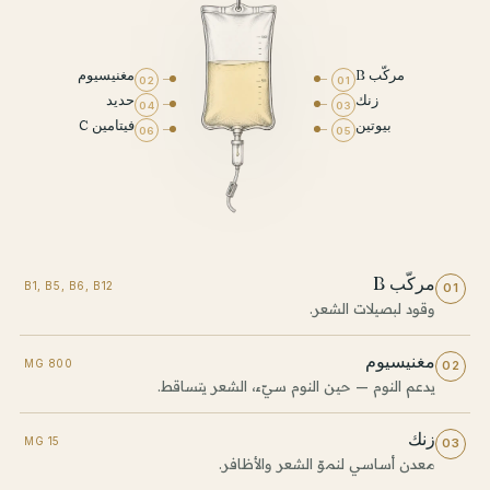
مركّب B
مغنيسيوم
02
01
زنك
حديد
04
03
بيوتين
فيتامين C
06
05
مركّب B
B1, B5, B6, B12
01
وقود لبصيلات الشعر.
مغنيسيوم
800 MG
02
يدعم النوم — حين النوم سيّء، الشعر يتساقط.
زنك
15 MG
03
معدن أساسي لنموّ الشعر والأظافر.