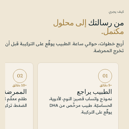
كيف يجري
من رسالتك
إلى محلول
مكتمل.
أربع خطوات، حوالي ساعة. الطبيب يوقّع على التركيبة قبل أن
تخرج الممرضة.
02
01
~5 دقائق
~10 دقائق
الطبيب يراجع
الممرضة 
نموذج واتساب قصير: النوم، الأدوية،
طقم معقّم لاس
الحساسيّة. طبيب مرخّص من DHA
الضغط، تركيب ال
يوقّع على التركيبة.