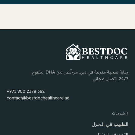
رعاية صحية منزلية في دبي. مرخّص من DHA. مفتوح
24/7. اتصال مجاني.
+971 800 2378 362
contact@bestdochealthcare.ae
الخدمات
الطبيب في المنزل
التمريض المنزلي