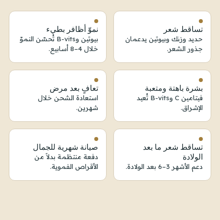
تساقط شعر
نموّ أظافر بطيء
حديد وزنك وبيوتين يدعمان
بيوتين وB-vits تُحسّن النموّ
جذور الشعر.
خلال 4–8 أسابيع.
بشرة باهتة ومتعبة
تعافٍ بعد مرض
فيتامين C وB-vits تُعيد
استعادة الشحن خلال
الإشراق.
شهرين.
تساقط شعر ما بعد
صيانة شهرية للجمال
الولادة
دفعة منتظمة بدلاً من
دعم الأشهر 3–6 بعد الولادة.
الأقراص الفموية.