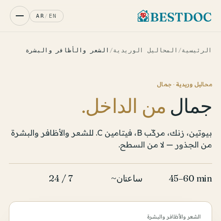
AR
/
EN
الرئيسية
/
المحاليل الوريدية
/
الشعر والأظافر والبشرة
محاليل وريدية · جمال
جمال
من الداخل.
بيوتين، زنك، مركّب B، فيتامين C. للشعر والأظافر والبشرة
من الجذور — لا من السطح.
45–60 min
~ساعتان
24 / 7
الشعر والأظافر والبشرة