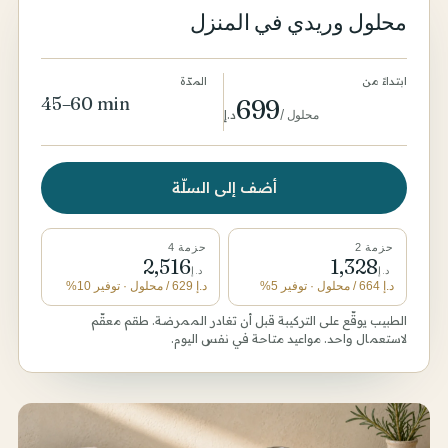
محلول وريدي في المنزل
ابتداءً من
المدّة
45–60 min
699
محلول
/
د.إ
أضف إلى السلّة
حزمة 2
حزمة 4
2,516
1,328
د.إ
د.إ
د.إ
664
/ محلول
· توفير 5%
د.إ
629
/ محلول
· توفير 10%
الطبيب يوقّع على التركيبة قبل أن تغادر الممرضة. طقم معقّم
لاستعمال واحد. مواعيد متاحة في نفس اليوم.