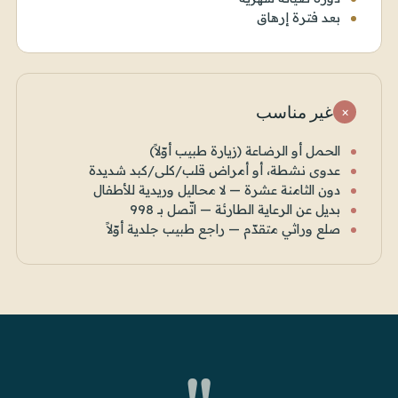
بعد فترة إرهاق
غير مناسب
×
الحمل أو الرضاعة (زيارة طبيب أوّلاً)
عدوى نشطة، أو أمراض قلب/كلى/كبد شديدة
دون الثامنة عشرة — لا محاليل وريدية للأطفال
بديل عن الرعاية الطارئة — اتّصل بـ 998
صلع وراثي متقدّم — راجع طبيب جلدية أوّلاً