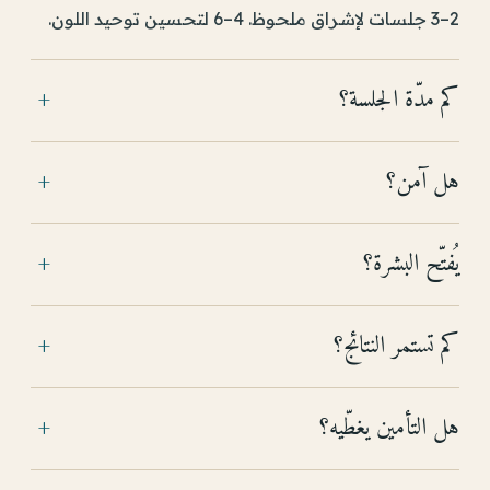
2–3 جلسات لإشراق ملحوظ. 4–6 لتحسين توحيد اللون.
كم مدّة الجلسة؟
+
هل آمن؟
+
يُفتّح البشرة؟
+
كم تستمر النتائج؟
+
هل التأمين يغطّيه؟
+