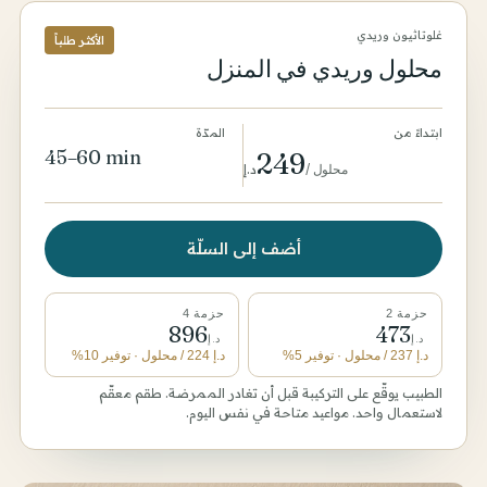
غلوتاثيون وريدي
الأكثر طلباً
محلول وريدي في المنزل
ابتداءً من
المدّة
45–60 min
249
محلول
/
د.إ
أضف إلى السلّة
حزمة 2
حزمة 4
896
473
د.إ
د.إ
د.إ
237
/ محلول
· توفير 5%
د.إ
224
/ محلول
· توفير 10%
الطبيب يوقّع على التركيبة قبل أن تغادر الممرضة. طقم معقّم
لاستعمال واحد. مواعيد متاحة في نفس اليوم.