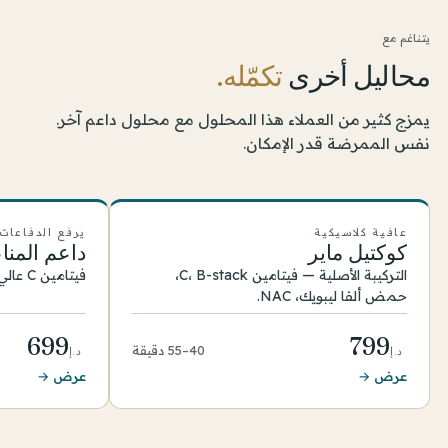
يتناغم مع
محاليل أخرى
تكمّله.
يمزج كثير من العملاء هذا المحلول مع محلول داعم آخر.
نفس الممرضة قدر الإمكان.
عافية كلاسيكية
يرفع الدفاعات
كوكتيل ماير
داعم المنا
التركيبة الأصلية — فيتامين C، B-stack،
فيتامين C عالي الجرعة وB-vits مع مغنيسيوم.
حمض ألفا ليبويك، NAC.
699
799
40–55 دقيقة
د.إ
د.إ
عرض →
عرض →