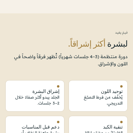
فيمَ يفيد
لبشرة
أكثر إشراقاً.
دورة منتظمة (3–4 جلسات شهرياً) تُظهر فرقاً واضحاً في
اللون والإشراق.
توحيد اللون
إشراق البشرة
يُخفّف من فرط التصبّغ
الجلد يبدو أكثر صفاءً خلال
التدريجي.
2–3 جلسات.
تنقية الكبد
دعم قبل المناسبات
الغلوتاثيون مفتاح إزالة
بشرة جاهزة للزفاف أو