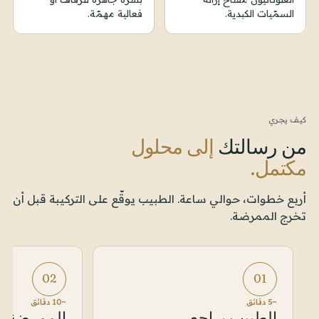
السمّيات الكبدية.
فعالية مهمّة.
كيف يجري
من رسالتك
إلى محلول
مكتمل.
أربع خطوات، حوالي ساعة. الطبيب يوقّع على التركيبة قبل أن
تخرج الممرضة.
02
01
~5 دقائق
~10 دقائق
الطبيب يراجع
الممرضة 