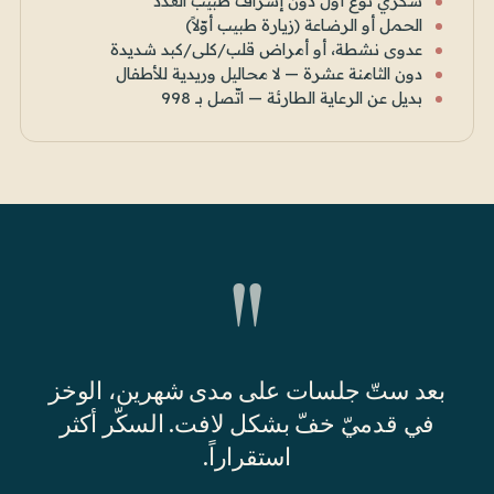
سكّري نوع أوّل دون إشراف طبيب الغدد
الحمل أو الرضاعة (زيارة طبيب أوّلاً)
عدوى نشطة، أو أمراض قلب/كلى/كبد شديدة
دون الثامنة عشرة — لا محاليل وريدية للأطفال
بديل عن الرعاية الطارئة — اتّصل بـ 998
"
بعد ستّ جلسات على مدى شهرين، الوخز
في قدميّ خفّ بشكل لافت. السكّر أكثر
استقراراً.