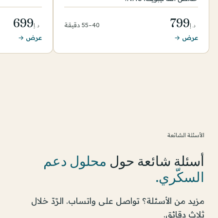
699
799
40–55 دقيقة
د.إ
د.إ
عرض →
عرض →
الأسئلة الشائعة
أسئلة شائعة حول
محلول دعم
السكّري
.
مزيد من الأسئلة؟ تواصل على واتساب. الرّدّ خلال
ثلاث دقائق.