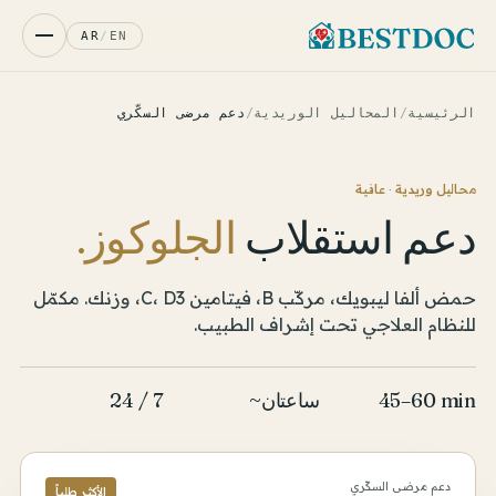
AR
/
EN
الرئيسية
/
المحاليل الوريدية
/
دعم مرضى السكّري
محاليل وريدية · عافية
دعم استقلاب
الجلوكوز.
حمض ألفا ليبويك، مركّب B، فيتامين C، D3، وزنك. مكمّل
للنظام العلاجي تحت إشراف الطبيب.
45–60 min
~ساعتان
24 / 7
دعم مرضى السكّري
الأكثر طلباً