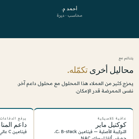
أحمد م.
محاسب · ديرة
يتناغم مع
محاليل أخرى
تكمّله.
يمزج كثير من العملاء هذا المحلول مع محلول داعم آخر.
نفس الممرضة قدر الإمكان.
عافية كلاسيكية
يرفع الدفاعات
كوكتيل ماير
داعم المنا
التركيبة الأصلية — فيتامين C، B-stack،
فيتامين C عالي الجرعة وB-vits مع مغنيسيوم.
حمض ألفا ليبويك، NAC.