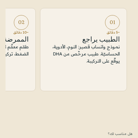
02
01
~5 دقائق
~10 دقائق
الطبيب يراجع
الممرضة 
نموذج واتساب قصير: النوم، الأدوية،
طقم معقّم لاس
الحساسيّة. طبيب مرخّص من DHA
الضغط، تركيب ال
يوقّع على التركيبة.
هل مناسب لك؟