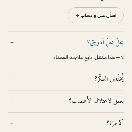
اسأل على واتساب →
يحلّ محلّ أدويتي؟
−
لا — هذا مكمّل. تابع علاجك المعتاد.
يُخفّض السكّر؟
+
يعمل لاعتلال الأعصاب؟
+
كم مرّة؟
+