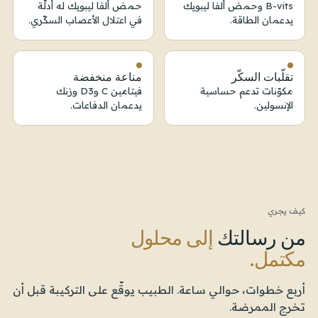
B-vits وحمض ألفا ليبويك
حمض ألفا ليبويك له أدلّة
يدعمان الطاقة.
في اعتلال الأعصاب السكّري.
تقلّبات السكّر
مناعة منخفضة
مكوّنات تدعم حساسية
فيتامين C وD3 وزنك
الإنسولين.
يدعمان الدفاعات.
كيف يجري
من رسالتك
إلى محلول
مكتمل.
أربع خطوات، حوالي ساعة. الطبيب يوقّع على التركيبة قبل أن
تخرج الممرضة.