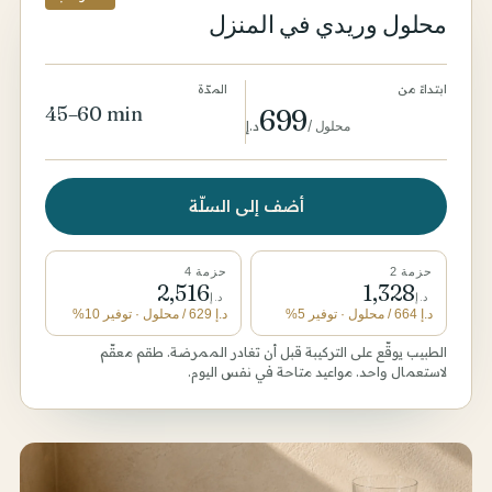
محلول وريدي في المنزل
ابتداءً من
المدّة
45–60 min
699
محلول
/
د.إ
أضف إلى السلّة
حزمة 2
حزمة 4
2,516
1,328
د.إ
د.إ
د.إ
664
/ محلول
· توفير 5%
د.إ
629
/ محلول
· توفير 10%
الطبيب يوقّع على التركيبة قبل أن تغادر الممرضة. طقم معقّم
لاستعمال واحد. مواعيد متاحة في نفس اليوم.