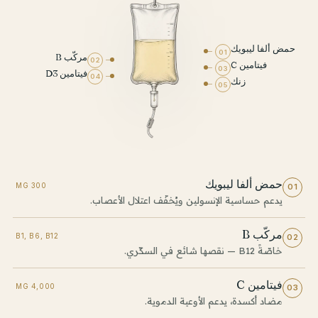
حمض ألفا ليبويك
01
مركّب B
02
فيتامين C
03
فيتامين D3
04
زنك
05
حمض ألفا ليبويك
300 MG
01
يدعم حساسية الإنسولين ويُخفّف اعتلال الأعصاب.
مركّب B
B1, B6, B12
02
خاصّةً B12 — نقصها شائع في السكّري.
فيتامين C
4,000 MG
03
مضاد أكسدة، يدعم الأوعية الدموية.